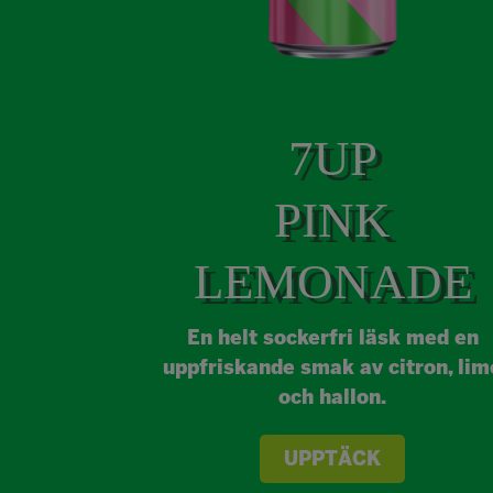
7UP
PINK
LEMONADE
En helt sockerfri läsk med en
uppfriskande smak av citron, lim
och hallon.
UPPTÄCK