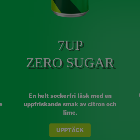
7UP
ZERO SUGAR
En helt sockerfri läsk med en
e
uppfriskande smak av citron och
lime.
UPPTÄCK